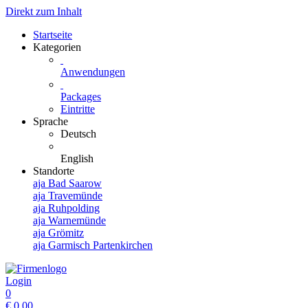
Direkt zum Inhalt
Startseite
Kategorien
Anwendungen
Packages
Eintritte
Sprache
Deutsch
English
Standorte
aja Bad Saarow
aja Travemünde
aja Ruhpolding
aja Warnemünde
aja Grömitz
aja Garmisch Partenkirchen
Login
0
€
0,00